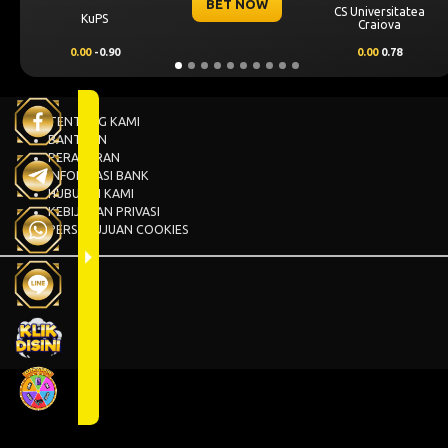
BET NOW
CS Universitatea
KuPS
Craiova
0.00
-0.90
0.00
0.78
TENTANG KAMI
BANTUAN
PERATURAN
INFORMASI BANK
HUBUNGI KAMI
KEBIJAKAN PRIVASI
PERSETUJUAN COOKIES