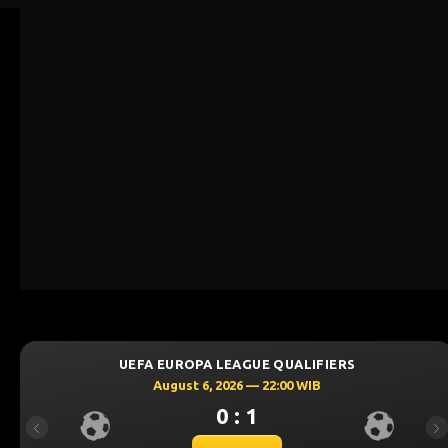
UEFA EUROPA LEAGUE QUALIFIERS
August 6, 2026 — 22:00 WIB
0 : 1
Previous
Ne