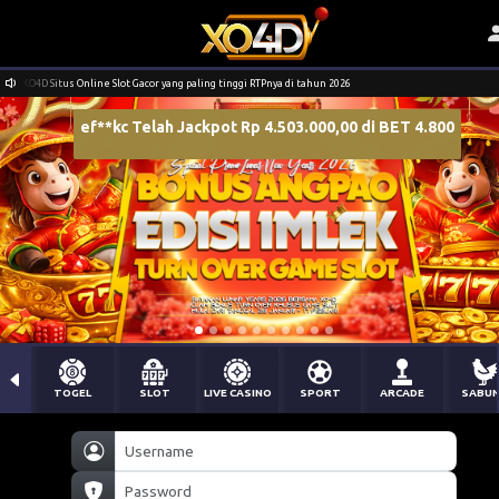
XO4D Situs Online Slot Gacor yang paling tinggi RTPnya di tahun 2026
ef**kc Telah Jackpot Rp 4.503.000,00 di BET 4.800
TOGEL
SLOT
LIVE CASINO
SPORT
ARCADE
SABU